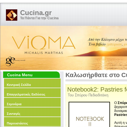
Cucina.gr
Τα Πάντα Για την Cucina
Καλωσήρθατε στο Cu
Cucina Menu
Κεντρική Σελίδα
Notebook2: Pastries 
Επαγγελματικές Εκδόσεις
Του Σπύρου Πεδιαδιτάκη
Ο
Σπύρο
Σεμινάρια
ζαχαροπ
δυναμικ
Συνταγές
Pastrie
Αυτή η 
Παρουσιάσεις
δέσμευσή