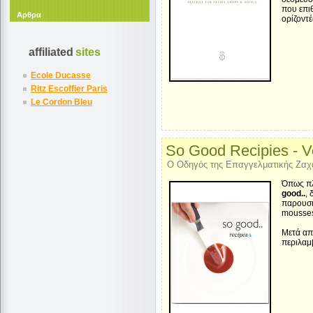
που επι
Αρθρα
ορίζοντέ
affiliated
sites
Ecole Ducasse
Ritz Escoffier Paris
Le Cordon Bleu
So Good Recipies - V
Ο Oδηγός της Eπαγγελματικής Ζαχ
Όπως πλ
good..
,
παρουσι
mousses
Μετά από
περιλαμ