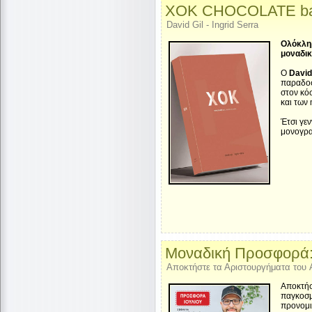
ΧΟΚ CHOCOLATE bars,
David Gil - Ingrid Serra
Ολόκληρ
μοναδικ
Ο
David
παραδο
στον κό
και των
Έτσι γε
μονογρα
Μοναδική Προσφορά: 
Αποκτήστε τα Αριστουργήματα του 
Αποκτήσε
παγκοσμ
προνομι