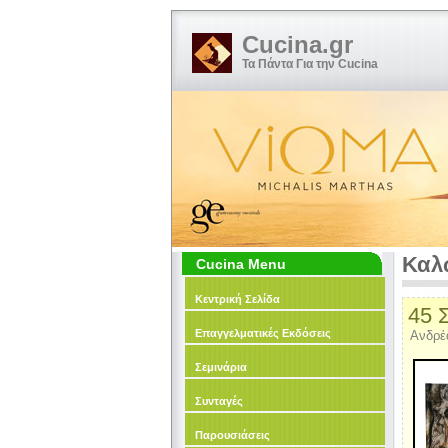
Cucina.gr
Τα Πάντα Για την Cucina
Καλ
Cucina Menu
Κεντρική Σελίδα
45 
Επαγγελματικές Εκδόσεις
Ανδρέ
Σεμινάρια
Συνταγές
Παρουσιάσεις