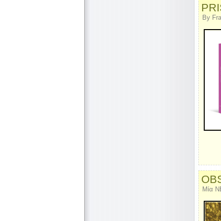
PR
By Fr
OBS
Μία Ν