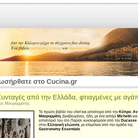
ωσήρθατε στο Cucina.gr
Συνταγές από την Ελλάδα, φτιαγμένες με αγά
ας Μαυρομμάτης
Το πρώτο βιβλίο του chef και εστιάτορα από την
Κύπρο
,
Αν
Μαυρομμάτη
, βραβευμένος, ήδη, με ένα αστέρι
Michelin
για
εστιατόριό του στο Παρίσι, κυκλοφόρησε από την
Ducasse 
στην
Eλληνική γλώσσα
, με επιμέλεια από την ομάδα της
Gastronomy Essentials
.