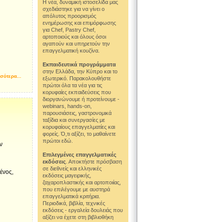
Η νέα, δυναμική ιστοσελίδα μας
σχεδιάστηκε για να γίνει ο
απόλυτος προορισμός
ενημέρωσης και επιμόρφωσης
για Chef, Pastry Chef,
αρτοποιούς και όλους όσοι
αγαπούν και υπηρετούν την
επαγγελματική κουζίνα.
Εκπαιδευτικά προγράμματα
στην Ελλάδα, την Κύπρο και το
σότερα...
εξωτερικό. Παρακολουθήστε
πρώτοι όλα τα νέα για τις
κορυφαίες εκπαιδεύσεις που
διοργανώνουμε ή προτείνουμε -
webinars, hands-on,
παρουσιάσεις, γαστρονομικά
ταξίδια και συνεργασίες με
κορυφαίους επαγγελματίες και
φορείς. Ό,τι αξίζει, το μαθαίνετε
πρώτοι εδώ.
ν
Επιλεγμένες επαγγελματικές
εκδόσεις
. Αποκτήστε πρόσβαση
σε διεθνείς και ελληνικές
ένος,
εκδόσεις μαγειρικής,
ζαχαροπλαστικής και αρτοποιίας,
που επιλέγουμε με αυστηρά
επαγγελματικά κριτήρια.
Περιοδικά, βιβλία, τεχνικές
εκδόσεις - εργαλεία δουλειάς που
αξίζει να έχετε στη βιβλιοθήκη