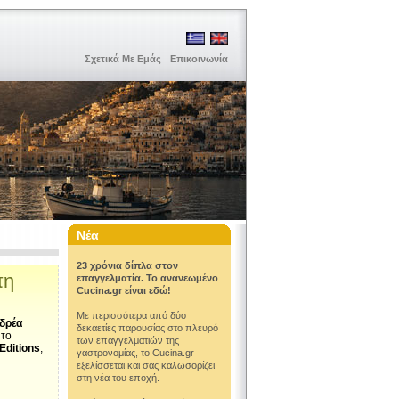
Σχετικά Με Εμάς
Επικοινωνία
Νέα
23 χρόνια δίπλα στον
πη
επαγγελματία. Το ανανεωμένο
Cucina.gr είναι εδώ!
Με περισσότερα από δύο
δρέα
δεκαετίες παρουσίας στο πλευρό
 το
των επαγγελματιών της
Editions
,
γαστρονομίας, το Cucina.gr
εξελίσσεται και σας καλωσορίζει
στη νέα του εποχή.