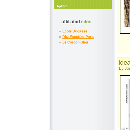
Αρθρα
affiliated
sites
Ecole Ducasse
Ritz Escoffier Paris
Le Cordon Bleu
Idea
By Jo