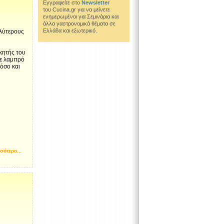
Εγγραφείτε στο
Newsletter
του Cucina.gr για να μείνετε
ενημερωμένοι για Σεμινάρια και
άλλα γαστρονομικά θέματα σε
Ελλάδα και εξωτερικό.
αλύτερους
κητής του
με λαμπρό
 όσο και
σότερα...