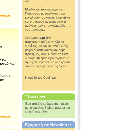
σας.
Εξειδικευμένο
περιεχόμενο.
Παρουσιάσεις προϊόντων και
σότερα...
εργαλείων, συνταγές, interviews
και ό,τι αφορά τις πραγματικές
ανάγκες των επαγγελματιών της
γαστρονομίας.
Στο
Cucina.gr
δεν
παρακολουθούμε απλώς τις
εξελίξεις. Τις δημιουργούμε, τις
ην
μοιραζόμαστε και τις κάνουμε
πράξη μαζί σας. Η γνώση είναι
δύναμη. Κι εμείς φροντίζουμε να
γές,
την έχετε πρώτοι. Καλώς ήρθατε
μοναδικές
στο επαγγελματικό σας δίκτυο.
αλύψουν
Η ομάδα του Cucina.gr
τον
Ξέρατε ότι
Ένα πακέτο κράκερ την ημέρα
αντιστοιχεί σε 5 λίτρα μαγειρικού
λαδιού το χρόνο.
σότερα...
Εγγραφή σε Newsletter