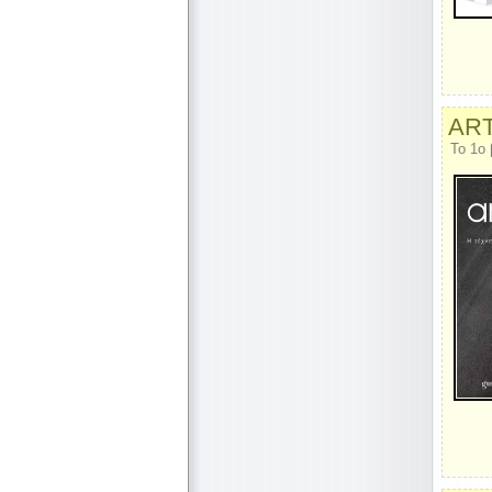
ART
Το 1o 