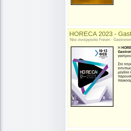
HORECA 2023 - Gast
Νέα συνεργασία Forum - Gastronom
Η
HORE
Gastron
γαστρον
Στο τετ
εντυπωσ
μεγάλα 
παρουσιά
παγκοσμ