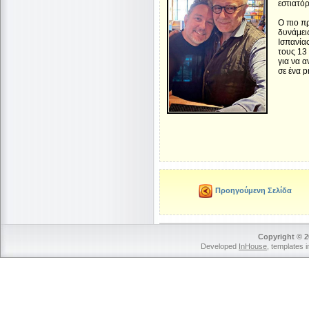
εστιατόρ
Ο πιο π
δυνάμει
Ισπανία
τους 13
για να α
σε ένα p
Προηγούμενη Σελίδα
Copyright © 2
Developed
InHouse
, templates 