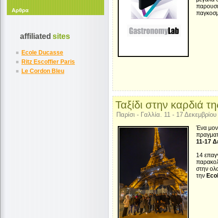
παρουσιά
Αρθρα
παγκοσμ
affiliated
sites
Ecole Ducasse
Ritz Escoffier Paris
Le Cordon Bleu
Ταξίδι στην καρδιά τ
Παρίσι - Γαλλία. 11 - 17 Δεκεμβρίου
Ένα μον
πραγματ
11-17 Δ
14 επαγγ
παρακολ
στην ολ
την
Eco