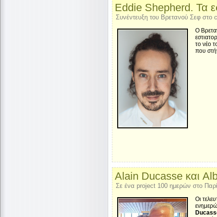
Eddie Shepherd. Τα εσ
Συνέντευξη του Βρετανού Σεφ στο c
O Βρετα
εστιατο
το νέο τ
που στή
Alain Ducasse και Alb
Σε ένα project 100 ημερών στο Παρί
Οι τελευ
ενημερώ
Ducass