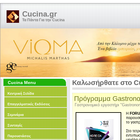
Cucina.gr
Τα Πάντα Για την Cucina
Καλωσήρθατε στο Cu
Cucina Menu
Κεντρική Σελίδα
Πρόγραμμα Gastrono
Επαγγελματικές Εκδόσεις
Γαστρονομικό εργαστήρι "Gastrono
Η
FOR
Σεμινάρια
παρουσι
το γαστ
Συνταγές
Στο τετ
εντυπωσ
Παρουσιάσεις
μεγάλα 