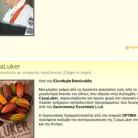
Περισ
aLuker
οκολάτα με ονομασία προέλευσης (Origin in origin)
Από την
Ελευθερία Βασιλειάδη
.
Μια μεγάλη γκάμα από τα προϊόντα σοκολάτας ενός από τα
μεγαλύτερα brands του είδους που εδρεύει στην Κολομβία, 
CasaLuker
, παρουσιάζονται για πρώτη φορά στο ελληνικό 
πλαίσιο τριήμερου εκπαιδευτικού προγράμματος που διοργ
από την
Gastronomy Essentials L.t.d.
Η παρουσίαση πραγματοποιείται από την εταιρεία
OPTIMA
πρόσφατα ανέλαβε την αντιπροσώπευση της CasaLuker στ
και την Κύπρο.