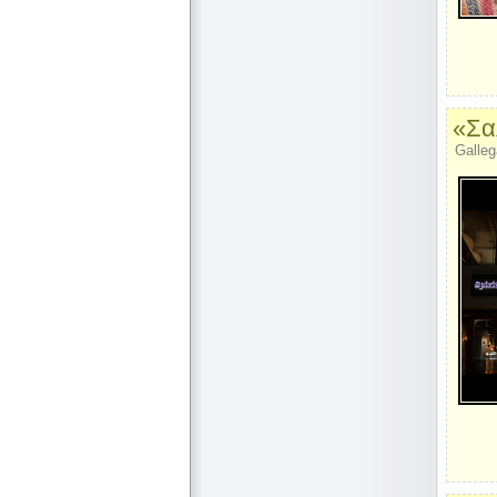
«Σα
Galleg