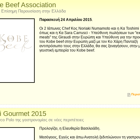
e Beef Association
 Επίσημη Παρουσίαση στην Ελλάδα
Παρασκευή 24 Απριλίου 2015
.
Οι 2 Ιάπωνες Chef Κος Noriaki Numamoto και η Κα Toshimi
όπως και η Κα Sara Carrusci - Υπεύθυνη πωλήσεων των "ex
meats" της Giraudi στην Ευρώπη και Υπεύθυνη για την πρ
του Kobe beef στην Ευρώπη μαζί με τον Κο Χάρη Πανταζή
αντιπρόσωπο τους στην Ελλάδα, θα σας ξεναγήσουν, στην 
γευστική εμπειρία του Kobe beef.
Περισ
i Gourmet 2015
co Polo της γαστρονομίας σε νέες περιπέτειες
Προλογίζει, η Ελευθερία Βασιλειάδη.
Μεσόγειος, Εγγύς και άπω Ανατολή ξεδιπλώνουν τη γαστρο