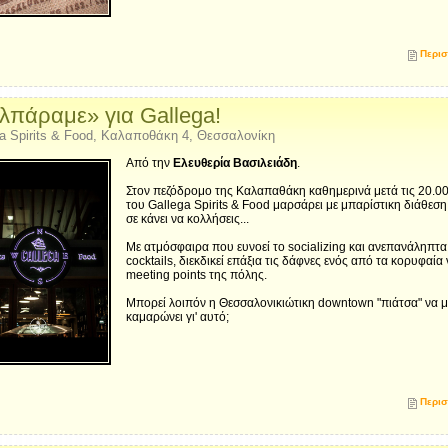
Περισ
λπάραμε» για Gallega!
a Spirits & Food, Καλαποθάκη 4, Θεσσαλονίκη
Από την
Ελευθερία Βασιλειάδη
.
Στον πεζόδρομο της Καλαπαθάκη καθημερινά μετά τις 20.0
του Gallega Spirits & Food μαρσάρει με μπαρίστικη διάθεσ
σε κάνει να κολλήσεις...
Με ατμόσφαιρα που ευνοεί το socializing και ανεπανάληπτα
cocktails, διεκδικεί επάξια τις δάφνες ενός από τα κορυφαία
meeting points της πόλης.
Μπορεί λοιπόν η Θεσσαλονικιώτικη downtown "πιάτσα" να 
καμαρώνει γι' αυτό;
Περισ