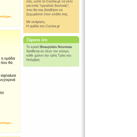
σας, ώστε το Cucina.gr να γίνει
για εσάς "εργαλείο δουλειάς",
που θα σας βοηθήσει να
ξεχωρίσετε στον κλάδο σας.
σότερα...
Με εκτίμηση,
Η ομάδα του Cucina.gr
Ξέρατε ότι
Το κρασί
Beaujolais Nouveau
διατίθεται σε όλον τον κόσμο,
κάθε χρόνο την τρίτη Τρίτη του
0 η ομάδα
Νοέμβρη.
η που θα
 signature
 νυχτερινά
μην
σότερα...