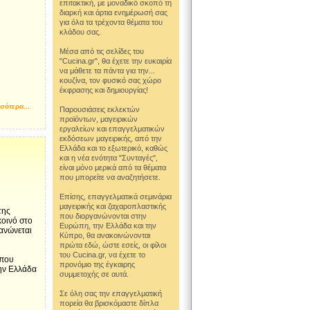
επιτακτική, με μοναδικό σκοπό τη
διαρκή και άρτια ενημέρωσή σας
για όλα τα τρέχοντα θέματα του
κλάδου σας.
Μέσα από τις σελίδες του
"Cucina.gr", θα έχετε την ευκαιρία
να μάθετε τα πάντα για την...
κουζίνα, τον φυσικό σας χώρο
έκφρασης και δημιουργίας!
σότερα...
Παρουσιάσεις εκλεκτών
προϊόντων, μαγειρικών
εργαλείων και επαγγελματικών
εκδόσεων μαγειρικής, από την
Ελλάδα και το εξωτερικό, καθώς
και η νέα ενότητα "Συνταγές",
είναι μόνο μερικά από τα θέματα
που μπορείτε να αναζητήσετε.
Επίσης, επαγγελματικά σεμινάρια
μαγειρικής και ζαχαροπλαστικής
της
που διοργανώνονται στην
κοινό στο
Ευρώπη, την Ελλάδα και την
ανώνεται
Κύπρο, θα ανακοινώνονται
πρώτα εδώ, ώστε εσείς, οι φίλοι
του Cucina.gr, να έχετε το
που
προνόμιο της έγκαιρης
ην Ελλάδα
συμμετοχής σε αυτά.
Σε όλη σας την επαγγελματική
πορεία θα βρισκόμαστε δίπλα