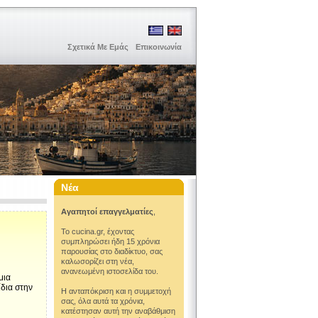
Σχετικά Με Εμάς
Επικοινωνία
Νέα
Αγαπητοί επαγγελματίες
,
Το cucina.gr, έχοντας
συμπληρώσει ήδη 15 χρόνια
παρουσίας στο διαδίκτυο, σας
καλωσορίζει στη νέα,
ανανεωμένη ιστοσελίδα του.
μια
ίδια στην
Η ανταπόκριση και η συμμετοχή
σας, όλα αυτά τα χρόνια,
κατέστησαν αυτή την αναβάθμιση