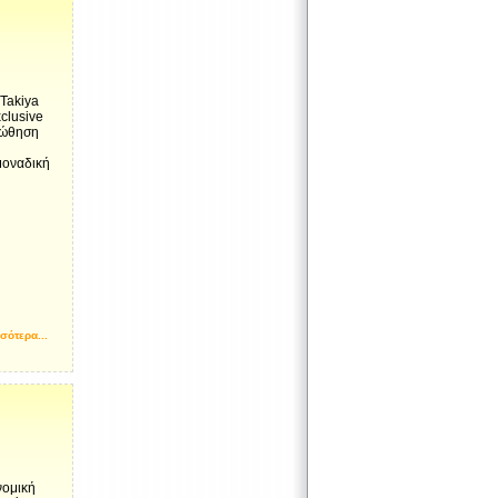
 Takiya
clusive
οώθηση
μοναδική
σότερα...
νομική