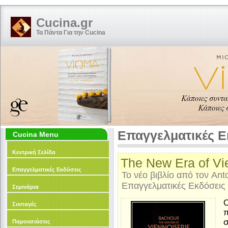
Cucina.gr
Τα Πάντα Για την Cucina
Επαγγελματικές Ε
Cucina Menu
Κεντρική Σελίδα
The New Era of Vi
Επαγγελματικές Εκδόσεις
Το νέο βιβλίο από τον Ant
Επαγγελματικές Εκδόσεις
Σεμινάρια
Ο
Συνταγές
π
σ
Παρουσιάσεις