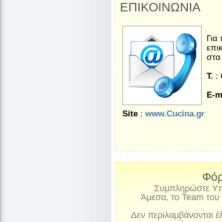
ΕΠΙΚΟΙΝΩΝΙΑ
Για
επι
στα 
Τ.
: 
E-m
Site
:
www.Cucina.gr
Φόρ
Συμπληρώστε Yποχ
Άμεσα, το Team του 
Δεν περιλαμβάνονται έ