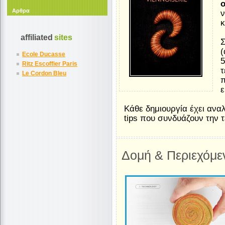
o
Αρθρα
ν
κ
affiliated
sites
Σ
(
Ecole Ducasse
5
Ritz Escoffier Paris
τ
Le Cordon Bleu
π
ε
Κάθε δημιουργία έχει ανα
tips που συνδυάζουν την τ
Δομή & Περιεχόμεν