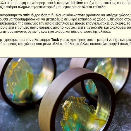
λλά με τη μορφή επιχείρησης που λειτουργεί full-time και όχι τμηματικά ως casual pr
ξιοποίησα πλήρως την εστιατορική μου εμπειρία σε όλα τα επίπεδα.
αγοράσαμε το σπίτι ήξερα ήδη τι ήθελα να κάνω οπότε φρόντισα να υπάρχει χώρος
ύσα να προσαρμόσω και να μετατρέψω σε μικρό εστιατορικό χώρο. Επένδυσα στο
σχεδιασμό της κουζίνας την οποία εξόπλισα με ειδικές επαγγελματικές συσκευές, το
τόριο έχει επίσημες πιστοποιήσεις από το κράτος, έχει επιθεωρηθεί και ακολουθεί το
ίτητους κανόνες υγιεινής ενώ έχω ακόμα και άδεια απόσταξης αλκοόλ.
ης, χρησιμοποιώ την πλατφόρμα
Tock
για τις κρατήσεις οπότε μπορεί να έχω ένα μι
τόριο εντός του χώρου που μένω αλλά από όλες τις άλλες σκοπιές λειτουργεί όπως 