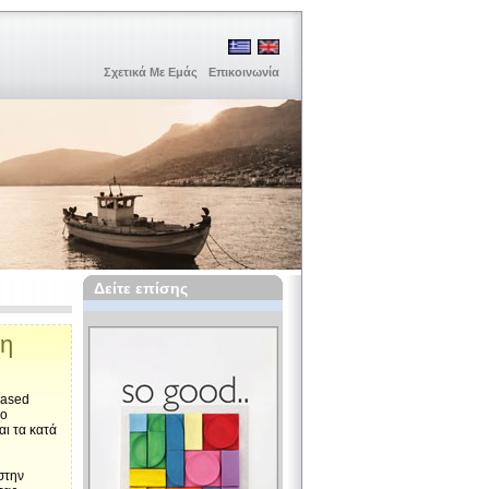
Σχετικά Με Εμάς
Επικοινωνία
Δείτε επίσης
ση
based
το
αι τα κατά
στην