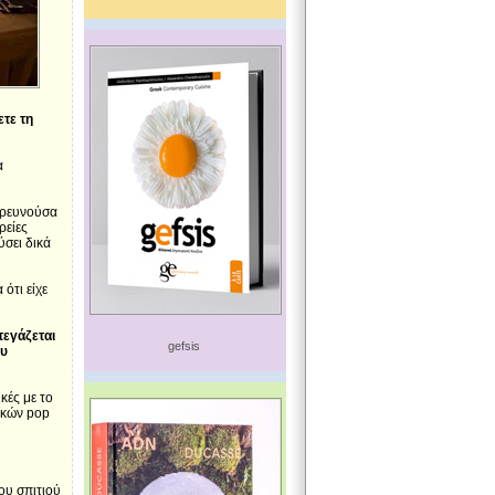
ετε τη
α
ερευνούσα
ρείες
ύσει δικά
ότι είχε
τεγάζεται
gefsis
ου
κές με το
τικών pop
του σπιτιού