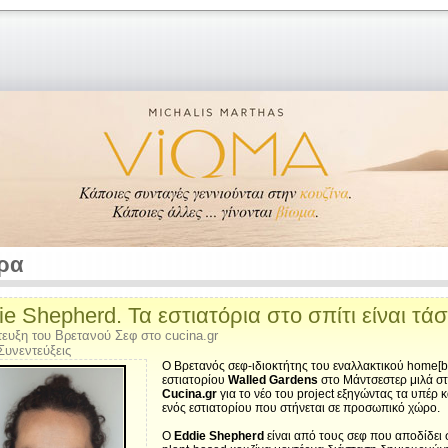
ρα
e Shepherd. Τα εστιατόρια στο σπίτι είναι τά
ευξη του Βρετανού Σεφ στο cucina.gr
Συνεντεύξεις
O Βρετανός σεφ-ιδιοκτήτης του εναλλακτικού home[
εστιατορίου
Walled Gardens
στο Μάντσεστερ μιλά σ
Cucina.gr
για το νέο του project εξηγώντας τα υπέρ κ
ενός εστιατορίου που στήνεται σε προσωπικό χώρο.
Ο
Eddie Shepherd
είναι από τους σεφ που αποδίδει 