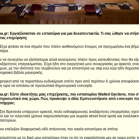
a.gr: Εργαζόσασταν σε εστιατόρια για μια δεκαπενταετία. Τι σας ώθησε να στήσ
σας επιχείρηση;
Είχα φτάσει σε ένα σημείο που πλέον αισθανόμουν έτοιμος να προχωρήσω ένα βήμ
πέρα.
 να συνεχίσω να εξελίσσομαι αλλά κινούμενος πλέον προς κατευθύνσεις που θα εξ
εξάρτητος επαγγελματίας. Είχα ήδη στο ενεργητικό μου συνεργασίες με αρκετές εται
μων, με την ιδιότητα του συμβούλου και με εστιατόρια ως σεφ ενώ είχα ήδη δημοσιε
ηφιακά βιβλία μαγειρικής.
project από τα παραπάνω ευδοκίμησε οπότε πριν από περίπου 6 χρόνια αποφάσισα 
 η ώρα να εστιάσω σε προσωπικά δημιουργικά concepts.
a.gr: Είστε ιδιοκτήτης μιας επιχείρησης, του εστιατορίου Walled Gardens, που σ
 προσωπικό σας χώρο. Πώς προέκυψε η ιδέα; Εμπνευστήκατε από concepts π
πήρχαν;
Στη Βρετανία υπάρχουν αρκετές πολύ ενδιαφέρουσες ανεξάρτητες επιχειρήσεις σχετι
ό και τα τελευταία χρόνια παρουσιάστηκε μια σωρεία street food spots και εναλλακ
τιατορίων.
οι επέλεξαν διαφορετική οδό στήνοντας πιο οικεία εστιατόρια σε σπίτια.
αιτερότητα με το δικό μου εστιατόριο ήταν το ότι το εγκατέστησα μεν σε χώρο εντός 