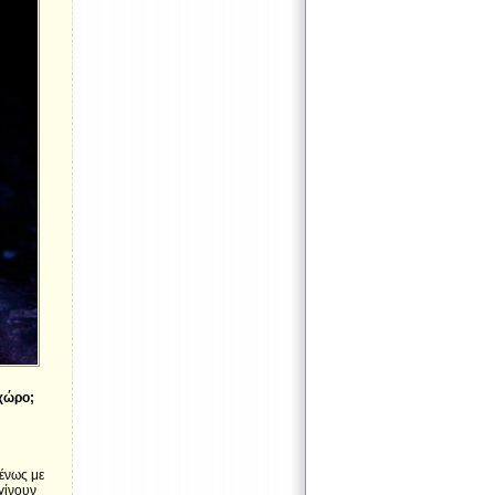
 χώρο;
μένως με
γίνουν