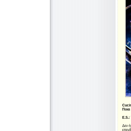
Cucin
Ποια 
E.S.:
Δεν ή
επενδ