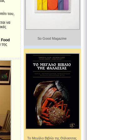
τας
πίτι του,
ται να
ικές
So Good Magazine
 Food
α της
Το Μεγάλο Βιβλίο της Θάλασσας