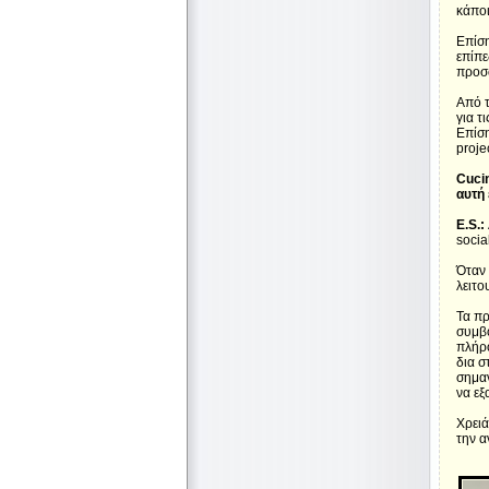
κάποι
Επίση
επίπε
προσω
Από τ
για τ
Επίση
proje
Cucin
αυτή 
E.S.:
socia
Όταν 
λειτο
Τα πρ
συμβο
πλήρο
δια σ
σημαν
να εξ
Χρειά
την α