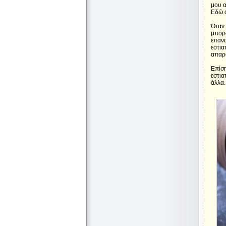
μου α
Εδώ α
Όταν 
μπορο
επανα
εστια
απαρα
Επίσ
εστια
άλλα.