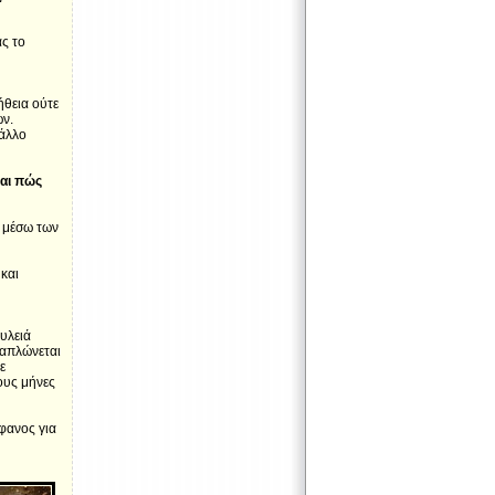
ς το
ήθεια ούτε
ών.
 άλλο
και πώς
α μέσω των
και
υλειά
ξαπλώνεται
ε
ους μήνες
φανος για