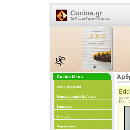
Cucina.gr
Τα Πάντα Για την Cucina
Άρθ
Cucina Menu
Κεντρική Σελίδα
Eddi
Επαγγελματικές Εκδόσεις
Συνέντ
Νέα - 
Σεμινάρια
Συνταγές
Παρουσιάσεις