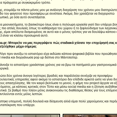
α πράγματα με συγκεκριμένο τρόπο.
ς, ετοιμάζω τα πάντα μόνος μου με ανάλογη διαχείριση του χρόνου μου διατηρώντα
δο του φαγητού που προσφέρω με συνέπεια. Ακόμα, δεν χρειάζεται να διαχειριστώ
πικό, με όσα αυτό συνεπάγεται.
α μειονεκτήματα, το βασικότερο ίσως είναι η πολύωρη εργασία γιατί δεν υπάρχει βο
ις πιο απλές δουλειές όπως το καθάρισμα του χώρου ή το ξεφλούδισμα των λαχανικ
ς, είμαι απόλυτα δεσμευμένος σε αυτό και ο μόνος τρόπος για να δουλέψω κάποιο
ct είναι να κλείσω προσωρινά αυτό.
a.gr: Μπορείτε να μας περιγράψετε πώς σταδιακά χτίσατε την επιχείρησή σας 
εξελίχθηκε μέχρι σήμερα;
Λίγο πριν ανοίξω το εστιατόριο είχα εκδώσει κάποια ψηφιακά βιβλία που προώθησ
l media και διοργάνωσα pop up δείπνα στο Μάντσεστερ.
άνοιξα το εστιατόριο χρειάστηκε χρόνος για να βρω τα πατήματά μου γαστρονομικά 
υργικά.
ώτα δύο χρόνια άνοιγα λιγότερες βραδιές και παράλληλα συνέχιζα να προσφέρω
υλευτικές υπηρεσίες αφού ακόμα το εστιατόριο δεν επέδιδε αρκετά ώστε να γίνει δο
υς απασχόλησης. Με τον καιρό βελτίωσα το μενού, η φήμη του project άρχισε να ε
τόματος, με κάποιες κριτικές στον Τύπο και μέσω social media και η ζήτηση αυξήθηκ
τικά. Σε βαθμό που πλέον μόλις ανακοινώσω τις διαθέσιμες θέσεις για τους επόμεν
αντλούνται εντός μόλις λεπτών.
στηκε υπομονή, πολλή δουλειά και δέσμευση αλλά είμαι πολύ χαρούμενος και περή
νταπόκριση που υπάρχει.