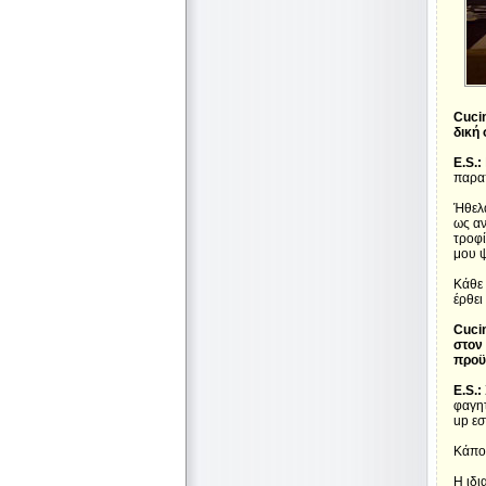
Cucin
δική 
E.S.:
παρα
Ήθελα
ως αν
τροφί
μου ψ
Κάθε 
έρθει
Cucin
στον
προϋ
E.S.:
φαγητ
up εσ
Κάποι
Η ιδι