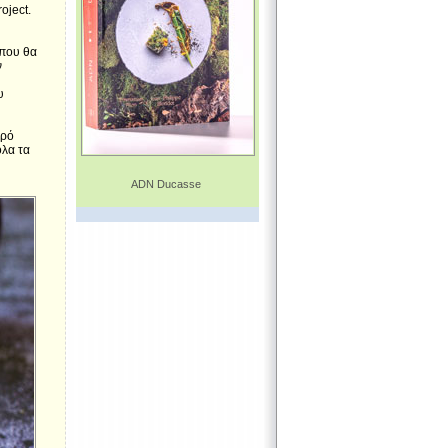
oject.
 που θα
ν
υ
κρό
όλα τα
ADN Ducasse