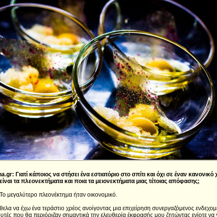
a.gr: Γιατί κάποιος να στήσει ένα εστιατόριο στο σπίτι και όχι σε έναν κανονικό
είναι τα πλεονεκτήματα και ποια τα μειονεκτήματα μιας τέτοιας απόφασης;
Το μεγαλύτερο πλεονέκτημα ήταν οικονομικό.
θελα να έχω ένα τεράστιο χρέος ανοίγοντας μια επιχείρηση συνεργαζόμενος ενδεχο
υτές που θα περιόριζαν σημαντικά την ελευθερία έκφρασής μου ζητώντας ενίοτε να 