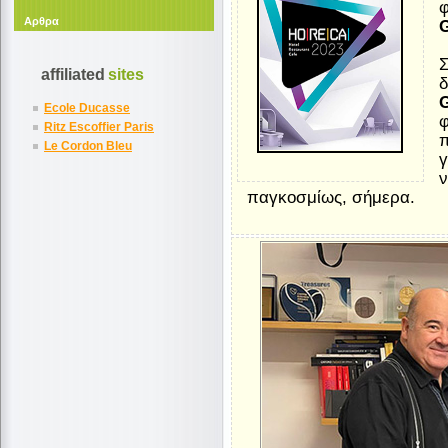
φ
Αρθρα
Σ
affiliated
sites
δ
G
Ecole Ducasse
φ
Ritz Escoffier Paris
π
Le Cordon Bleu
γ
ν
παγκοσμίως, σήμερα.