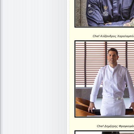
Chef Αλέξανδρος Χαραλαμπό
Chef Δημήτρης Φραγκογιά