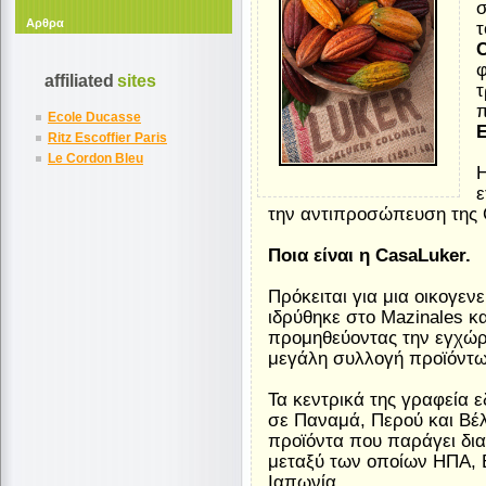
σ
Αρθρα
τ
φ
affiliated
sites
τ
π
Ecole Ducasse
E
Ritz Escoffier Paris
Le Cordon Bleu
Η
ε
την αντιπροσώπευση της 
Ποια είναι η CasaLuker.
Πρόκειται για μια οικογεν
ιδρύθηκε στο Mazinales κα
προμηθεύοντας την εγχώρ
μεγάλη συλλογή προϊόντω
Τα κεντρικά της γραφεία
σε Παναμά, Περού και Βέλ
προϊόντα που παράγει δια
μεταξύ των οποίων ΗΠΑ, 
Ιαπωνία.