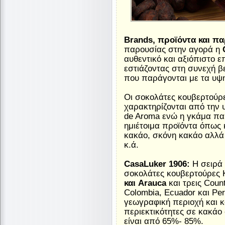
Brands, προϊόντα και π
παρουσίας στην αγορά η
αυθεντικό και αξιόπιστο ε
εστιάζοντας στη συνεχή β
που παράγονται με τα υψη
Οι σοκολάτες κουβερτούρε
χαρακτηρίζονται από την 
de Aroma ενώ η γκάμα πα
ημιέτοιμα προϊόντα όπως
κακάο, σκόνη κακάο αλλά
κ.ά.
CasaLuker 1906:
Η σειρά 
σοκολάτες κουβερτούρες 
και Arauca
και τρεις Coun
Colombia, Ecuador και Pe
γεωγραφική περιοχή και 
περιεκτικότητες σε κακάο
είναι από 65%- 85%.