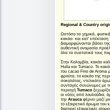
Regional & Country orig
Ωστόσο τα χημικά, φυσικά
κακάο- και κατ' επέκταση
διαμορφώνονται βάσει της 
αυθεντική ονομασία προέλε
όλα τα συστατικά τους παρ
Στην Κολομβία, κακάο καλλ
Huila και Tumaco. Το κακ
του cacao Fino de Aroma
φρούτα, το κακάο της περ
σοκολάτας, ντελικάτο άρωμ
συνταγές συνώνυμες με τ
περιοχή
Tumaco
ξεχωρίζο
οι νότες από λουλούδια, ό
την
Arauca
φέρνει μαζί μι
το εξαιρετικό άρωμα του 
διατηρεί εξαιρετικές ισορ