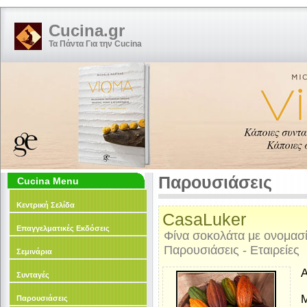
Cucina.gr
Τα Πάντα Για την Cucina
Παρουσιάσεις
Cucina Menu
Κεντρική Σελίδα
CasaLuker
Επαγγελματικές Εκδόσεις
Φίνα σοκολάτα με ονομασία
Παρουσιάσεις - Εταιρείες
Σεμινάρια
Συνταγές
Μ
Παρουσιάσεις