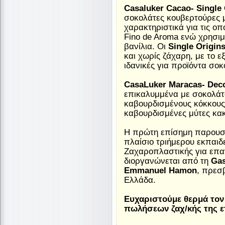
Casaluker Cacao- Single
σοκολάτες κουβερτούρες 
χαρακτηριστικά για τις οπ
Fino de Aroma ενώ χρησιμ
βανίλια. Οι
Single Origin
και χωρίς ζάχαρη, με το εξ
ιδανικές για προϊόντα σοκ
CasaLuker Maracas- Deco
επικαλυμμένα με σοκολάτ
καβουρδισμένους κόκκους 
καβουρδισμένες μύτες κακ
Η πρώτη επίσημη παρουσί
πλαίσιο τριήμερου εκπαι
Ζαχαροπλαστικής για επα
διοργανώνεται από τη
Gas
Emmanuel Hamon
, πρεσ
Ελλάδα.
Ευχαριστούμε θερμά τον 
πωλήσεων ζαχ/κής της ε