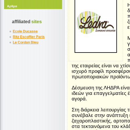
Αρθρα
δ
π
ζ
affiliated
sites
ε
Ecole Ducasse
Ritz Escoffier Paris
Μ
Le Cordon Bleu
γ
σ
π
της εταιρείας είναι να χτίσ
ισχυρό προφίλ προσφέρον
πρωτοποριακών προϊόντω
Δέσμευση της ΛΗΔΡΑ είνα
ιδεών για επαγγελματίες 
αγορά.
Στη διάρκεια λειτουργίας 
συνέβαλε στην ανάπτυξη 
ζαχαροπλαστικής, αρτοπο
στα τεκταινόμενα του κλά