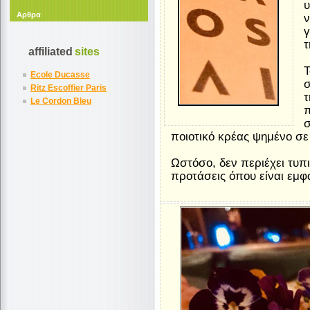
υ
Αρθρα
ν
γ
affiliated
sites
Τ
Ecole Ducasse
Ritz Escoffier Paris
τ
Le Cordon Bleu
π
σ
ποιοτικό κρέας ψημένο σε 
Ωστόσο, δεν περιέχει τυπ
προτάσεις όπου είναι εμφ