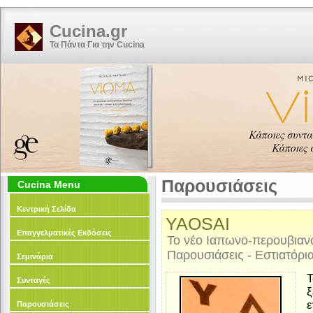
Cucina.gr
Τα Πάντα Για την Cucina
Παρουσιάσεις
Cucina Menu
Κεντρική Σελίδα
YAOSAI
Επαγγελματικές Εκδόσεις
Το νέο Ιαπωνο-περουβιανό
Παρουσιάσεις - Εστιατόρι
Σεμινάρια
Συνταγές
ξ
ε
Παρουσιάσεις