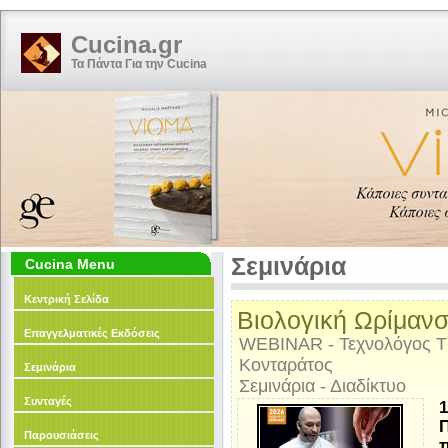
Cucina.gr
Τα Πάντα Για την Cucina
Σεμινάρια
Cucina Menu
Κεντρική Σελίδα
Βιολογική Ωρίμαν
Επαγγελματικές Εκδόσεις
WEBINAR - Τεχνολόγος Τ
Κονταράτoς
Σεμινάρια
Σεμινάρια - Διαδίκτυο
Συνταγές
1
Π
Παρουσιάσεις