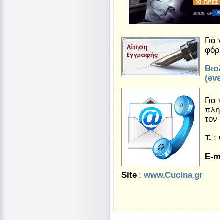
Για
φόρ
Βιο
(ev
Για
πλη
τον
Τ.
: 
E-m
Site
:
www.Cucina.gr