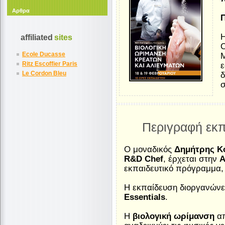
Αρθρα
Η
affiliated
sites
C
Ecole Ducasse
Μ
Ritz Escoffier Paris
ε
Le Cordon Bleu
δ
σ
Περιγραφή εκπ
Ο μοναδικός
Δημήτρης Κ
R&D Chef
, έρχεται στην
Α
εκπαιδευτικό πρόγραμμα,
Η εκπαίδευση διοργανώνε
Essentials
.
Η
βιολογική ωρίμανση
απ