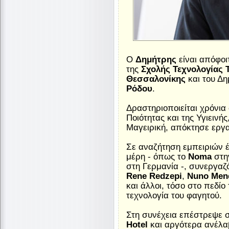
Ο
Δημήτρης
είναι απόφοι
της
Σχολής Τεχνολογίας 
Θεσσαλονίκης
και του Δ
Ρόδου
.
Δραστηριοποιείται χρόνι
Ποιότητας και της Υγιειν
Μαγειρική, απόκτησε εργα
Σε αναζήτηση εμπειριών έχ
μέρη - όπως το
Noma
στη
στη Γερμανία -, συνεργαζ
Rene Redzepi
,
Nuno Men
και άλλοι, τόσο στο πεδίο
τεχνολογία του φαγητού.
Στη συνέχεια επέστρεψε 
Hotel
και αργότερα ανέλα