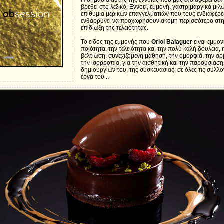
Η σημασία αυτής της έννοιας που μας ενδιαφέρει δεν
βρεθεί στο λεξικό. Εννοεί, εμμονή, γαστριμαργικά μιλ
επιθυμία μερικών επαγγελματιών που τους ενδιαφέρει
ενθαρρύνει να προχωρήσουν ακόμη περισσότερο στ
επιδίωξη της τελειότητας.
Το είδος της εμμονής που
Oriol Balaguer
είναι εμμον
ποιότητα, την τελειότητα και την πολύ καλή δουλειά,
βελτίωση, συνεχιζόμενη μάθηση, την ομορφιά, την αρ
την ισορροπία, για την αισθητική και την παρουσίαση
δημιουργιών του, της συσκευασίας, σε όλες τις συλλο
έργα του...