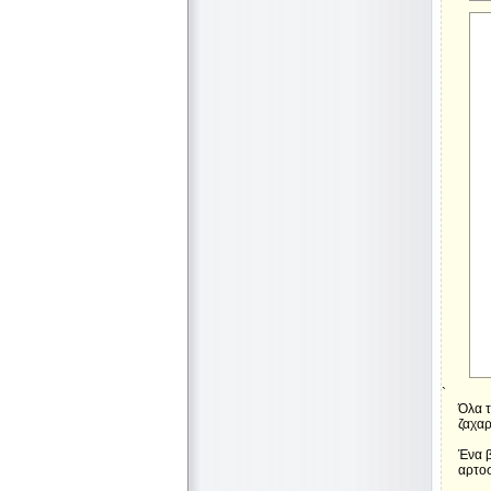
`
Όλα τ
ζαχαρ
Ένα β
αρτοσ