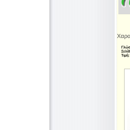
Χαρα
Γλώσ
Σελίδ
Τιμή: