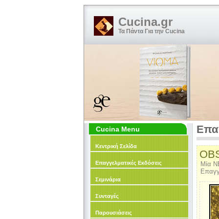
Cucina.gr
Τα Πάντα Για την Cucina
Επα
Cucina Menu
Κεντρική Σελίδα
OBS
Επαγγελματικές Εκδόσεις
Μία Ν
Επαγγ
Σεμινάρια
Συνταγές
Παρουσιάσεις