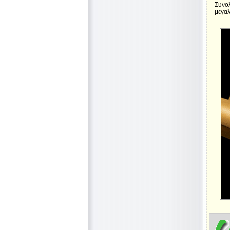
Συνολ
μεγα