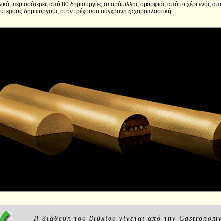
ικά, περισσότερες από 80 δημιουργίες απαράμιλλης ομορφιάς από το χέρι ενός απ
λύτερους δημιουργούς στην τρέχουσα σύγχρονη ζαχαροπλαστική.
Η διάθεση του βιβλίου γίνεται από την Gastronom