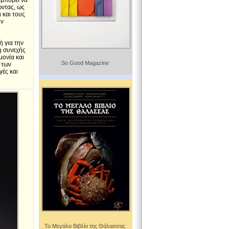
 μπορεί να
ώντας, ως
 και τους
ην
ή για την
 η συνεχής
μονία και
So Good Magazine
 των
γές και
Το Μεγάλο Βιβλίο της Θάλασσας