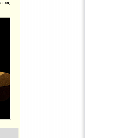
ό τους
y