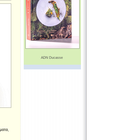
ADN Ducasse
σματα,