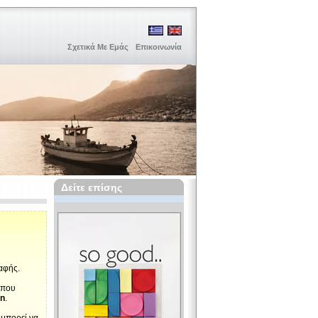
Σχετικά Με Εμάς
Επικοινωνία
Δείτε επίσης
σαφής.
 που
on
.