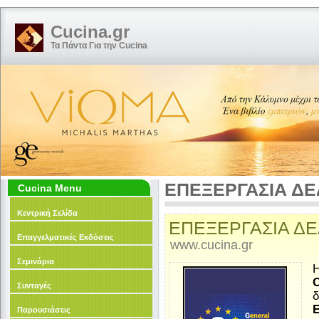
Cucina.gr
Τα Πάντα Για την Cucina
ΕΠΕΞΕΡΓΑΣΙΑ Δ
Cucina Menu
Κεντρική Σελίδα
ΕΠΕΞΕΡΓΑΣΙΑ Δ
Επαγγελματικές Εκδόσεις
www.cucina.gr
Σεμινάρια
Η
Συνταγές
δ
Παρουσιάσεις