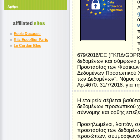
σ
Αρθρα
Α
α
affiliated
sites
w
π
Ecole Ducasse
κ
Ritz Escoffier Paris
Le Cordon Bleu
τ
679/2016/ΕΕ (ΓΚΠΔ/GDPR
δεδομένων και σύμφωνα μ
Προστασίας των Φυσικών
Δεδομένων Προσωπικού Χ
των Δεδομένων", Νόμος του 
Αρ.4670, 31/7/2018, για
Η εταιρεία σέβεται βαθύτ
δεδομένων προσωπικού χ
σύννομης και ορθής επεξε
Προσηλωμένοι, λοιπόν, σ
προστασίας των δεδομέν
προσώπων, συμμορφωνόμα