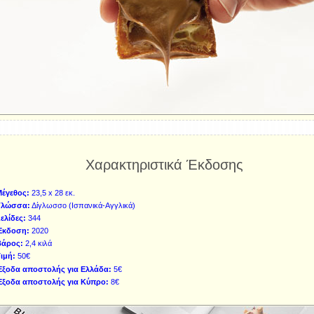
Χαρακτηριστικά Έκδοσης
έγεθος:
23,5 x 28 εκ.
Γλώσσα:
Δίγλωσσο (Ισπανικά-Αγγλικά)
ελίδες:
344
Έκδοση:
2020
Βάρος:
2,4 κιλά
ιμή:
50€
Έξοδα αποστολής για Ελλάδα:
5€
Έξοδα αποστολής για Κύπρο:
8€