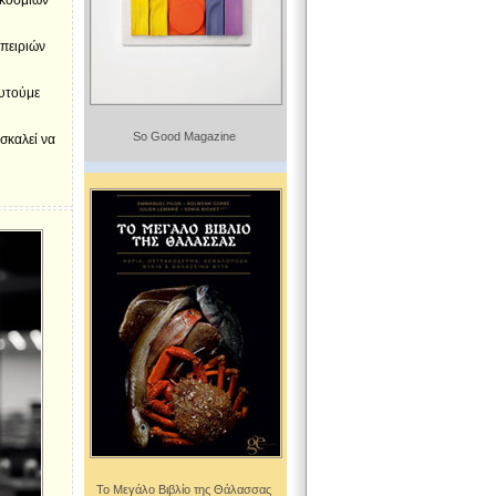
γκόσμιων
μπειριών
ευτούμε
So Good Magazine
σκαλεί να
Το Μεγάλο Βιβλίο της Θάλασσας