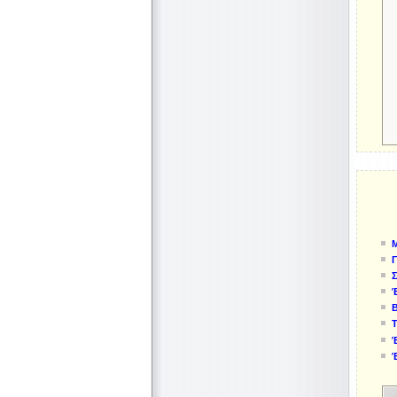
Μ
Σ
Τ