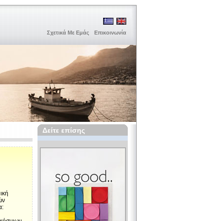
Σχετικά Με Εμάς
Επικοινωνία
Δείτε επίσης
ική
ών
α: