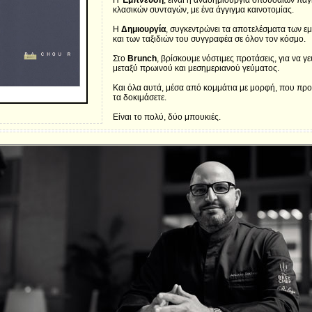
Η
Έμπνευση
, είναι η αναδημιουργία σπουδαίων πα
κλασικών συνταγών, με ένα άγγιγμα καινοτομίας.
Η
Δημιουργία
, συγκεντρώνει τα αποτελέσματα των ε
και των ταξιδιών του συγγραφέα σε όλον τον κόσμο.
Στο
Brunch
, βρίσκουμε νόστιμες προτάσεις, για να γ
μεταξύ πρωινού και μεσημεριανού γεύματος.
Και όλα αυτά, μέσα από κομμάτια με μορφή, που προ
τα δοκιμάσετε.
Είναι το πολύ, δύο μπουκιές.