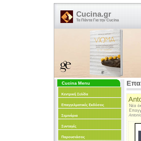
Cucina.gr
Τα Πάντα Για την Cucina
Επα
Cucina Menu
Κεντρική Σελίδα
Ant
Επαγγελματικές Εκδόσεις
Νέα έ
Επαγγ
Antoni
Σεμινάρια
Συνταγές
Παρουσιάσεις