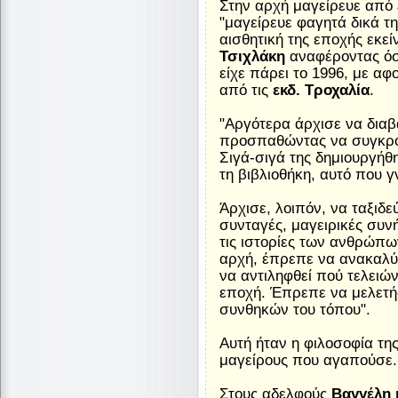
Στην αρχή μαγείρευε από 
"μαγείρευε φαγητά δικά τ
αισθητική της εποχής εκεί
Τσιχλάκη
αναφέροντας όσα
είχε πάρει το 1996, με αφ
από τις
εκδ. Τροχαλία
.
"Αργότερα άρχισε να διαβά
προσπαθώντας να συγκροτ
Σιγά-σιγά της δημιουργήθ
τη βιβλιοθήκη, αυτό που γ
Άρχισε, λοιπόν, να ταξιδε
συνταγές, μαγειρικές συνή
τις ιστορίες των ανθρώπων
αρχή, έπρεπε να ανακαλύ
να αντιληφθεί πού τελειώ
εποχή. Έπρεπε να μελετήσ
συνθηκών του τόπου".
Αυτή ήταν η φιλοσοφία τη
μαγείρους που αγαπούσε.
Στους αδελφούς
Βαγγέλη 