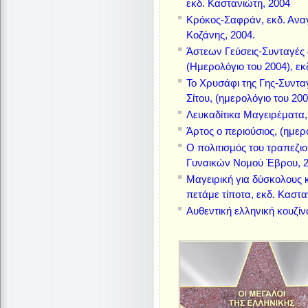
εκδ. Καστανιώτη, 2004
Kρόκος-Σαφράν, εκδ. Αν
Kοζάνης, 2004.
Άστεων Γεύσεις-Συνταγές 
(Ημερολόγιο του 2004), εκ
Το Χρυσάφι της Γης-Συντα
Σίτου, (ημερολόγιο του 20
Λευκαδίτικα Μαγειρέματα, 
Άρτος ο περιούσιος, (ημερ
Ο πολιτισμός του τραπεζι
Γυναικών Νομού Έβρου, 
Μαγειρική για δύσκολους 
πετάμε τίποτα, εκδ. Καστα
Αυθεντική ελληνική κουζίν