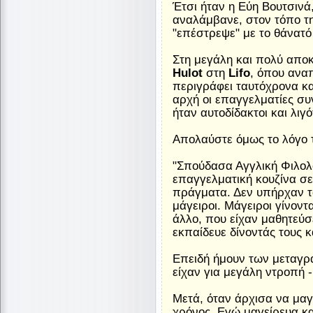
Έτσι ήταν η Εύη Βουτσινά, 
αναλάμβανε, στον τόπο τη
"επέστρεψε" με το θάνατό 
Στη μεγάλη και πολύ απο
Hulot
στη
Lifo
, όπου ανα
περιγράφει ταυτόχρονα κα
αρχή οι επαγγελματίες συ
ήταν αυτοδίδακτοι και λιγ
Απολαύστε όμως το λόγο 
"Σπούδασα Αγγλική Φιλολο
επαγγελματική κουζίνα σε
πράγματα. Δεν υπήρχαν τό
μάγειροι. Μάγειροι γίνον
άλλο, που είχαν μαθητεύσ
εκπαίδευε δίνοντάς τους κ
Επειδή ήμουν των μεταγρα
είχαν για μεγάλη ντροπή 
Μετά, όταν άρχισα να μαγ
χρόνος. Εγώ μαγείρευα κα