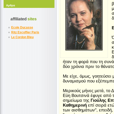
β
Αρθρα
μ
σ
δ
affiliated
sites
Ecole Ducasse
Ritz Escoffier Paris
Ό
Le Cordon Bleu
κ
E
δ
ήταν τη φορά που τη συνά
δύο χρόνια πριν το θάνατο
Με είχε, όμως, γοητεύσει 
δυναμισμού που εξέπεμπα
Μερικούς μήνες μετά, το 
Εύη Βουτσινά έφυγε από τ
σημείωμα της
Γιούλης Επ
Καθημερινή
επί σειρά ετ
των αισθημάτων", επειδή,