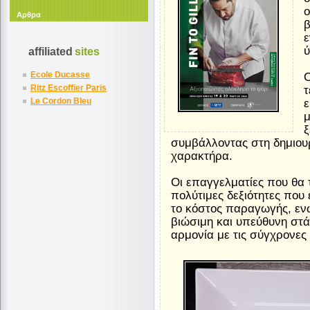
ο
Αρθρα
β
ε
ύ
affiliated
sites
Ecole Ducasse
Ritz Escoffier Paris
τ
Le Cordon Bleu
ε
μ
ξ
συμβάλλοντας στη δημιουρ
χαρακτήρα.
Οι επαγγελματίες που θα
πολύτιμες δεξιότητες που 
το κόστος παραγωγής, εν
βιώσιμη και υπεύθυνη στ
αρμονία με τις σύγχρονες 