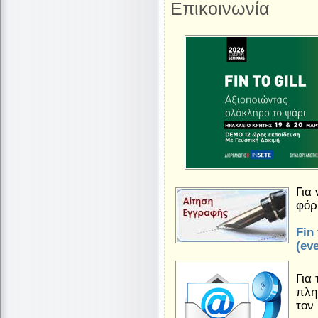
Επικοινωνία
Για
φόρ
Fin
(ev
Για
πλη
τον