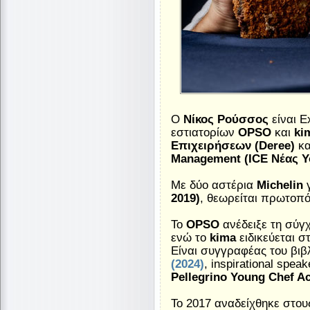
Ο
Νίκος Ρούσσος
είναι E
εστιατορίων
OPSO
και
ki
Επιχειρήσεων (Deree)
κα
Management (ICE Νέας Υ
Με δύο αστέρια
Michelin
γ
2019)
, θεωρείται πρωτοπό
Το
OPSO
ανέδειξε τη σύγ
ενώ το
kima
ειδικεύεται σ
Είναι συγγραφέας του βιβ
(2024)
, inspirational spe
Pellegrino Young Chef 
Το 2017 αναδείχθηκε στο