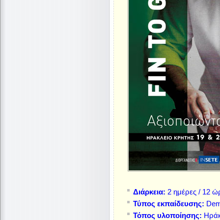
Διάρκεια:
2 ημέρες / 12 ώ
Τύπος εκπαίδευσης:
Demo
Τόπος υλοποίησης:
Ηράκ